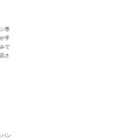
ン専
が手
みで
店さ
たパン