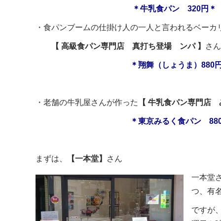
＊牛乳食パン 320円＊
・食パンブームの仕掛け人の一人と言われるベーカ
【 高級食パン専門店 真打ち登場 ンパ 】
さん
＊翔舞（しょうま）880
・老舗の牛乳屋さんが作った
【 牛乳食パン専門店 
＊東京みるく食パン 88
まずは、
【一本堂】
さん
一本堂さ
つ、有
ですが