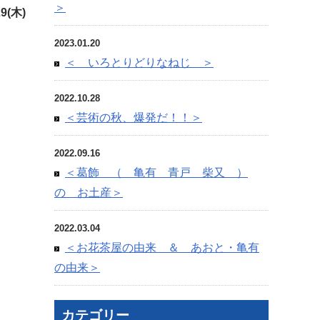
＞
29(木)
2023.01.20
＜ いろとりどりなねじ ＞
2022.10.28
＜芸術の秋、爆発だ！！＞
2022.09.16
＜葛飾 （ 亀有 青戸 柴又 ）
の お土産＞
）
2022.03.04
＜お花茶屋の由来 ＆ あおと・亀有
の由来＞
カテゴリー