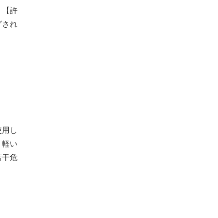
、【許
グされ
使用し
。軽い
若干危