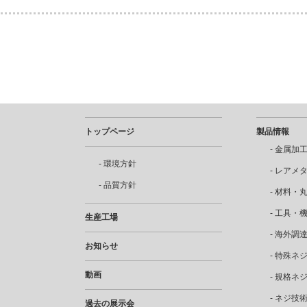
トップページ
製品情報
金属加
環境方針
レアメ
品質方針
材料・
工具・
生産工場
海外調
お知らせ
特殊ネ
動画
規格ネ
ネジ技
過去の展示会