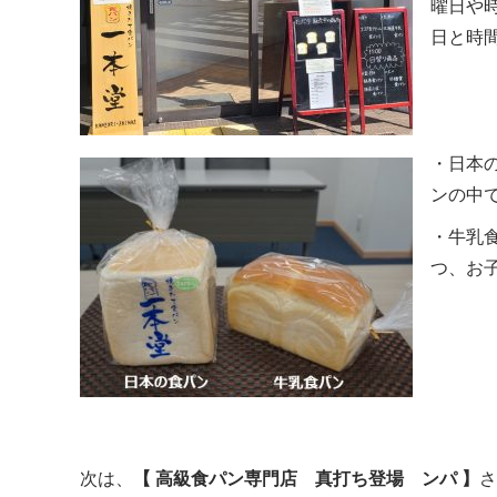
曜日や
日と時
・日本
ンの中
・牛乳
つ、お
次は、
【 高級食パン専門店 真打ち登場 ンパ 】
さ