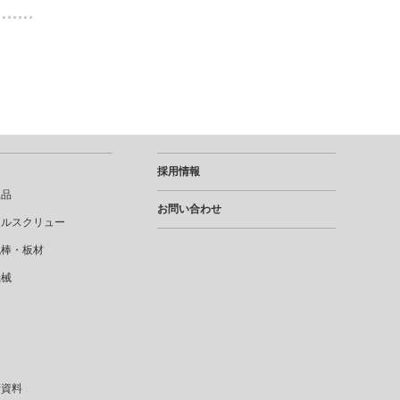
採用情報
工品
お問い合わせ
タルスクリュー
丸棒・板材
機械
達
ジ
ジ
術資料