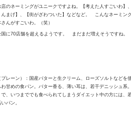
お店のネーミングがユニークですよね。【考えた人すごいわ】
ょんまげ】、【街がざわついた】などなど。 こんなネーミン
本さんがすごいわ。（笑）
全国に70店舗を超えるようです。 まだまだ増えそうですね。
（プレーン）：国産バターと生クリーム、ローズソルトなどを
ふわ甘めの食パン。バター香る、薄い耳は、若干デニッシュ系
りで、いつまででも食べられてしまうダイエット中の方には、
高いパン。