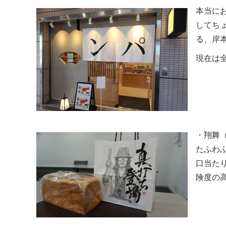
本当に
してち
る、岸
現在は
・翔舞
たふわ
口当た
険度の