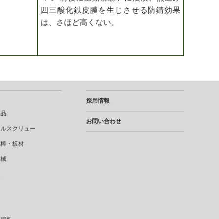
四三酸化鉄皮膜を生じさせる防錆効果
は、さほど高くない。
採用情報
工品
お問い合わせ
タルスクリュー
丸棒・板材
機械
達
ジ
ジ