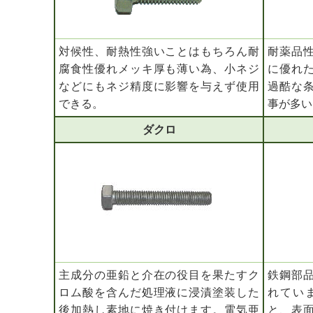
対候性、耐熱性強いことはもちろん耐
耐薬品
腐食性優れメッキ厚も薄い為、小ネジ
に優れ
などにもネジ精度に影響を与えず使用
過酷な
できる。
事が多い
ダクロ
主成分の亜鉛と介在の役目を果たすク
鉄鋼部
ロム酸を含んだ処理液に浸漬塗装した
れてい
後加熱し素地に焼き付けます。電気亜
と、表