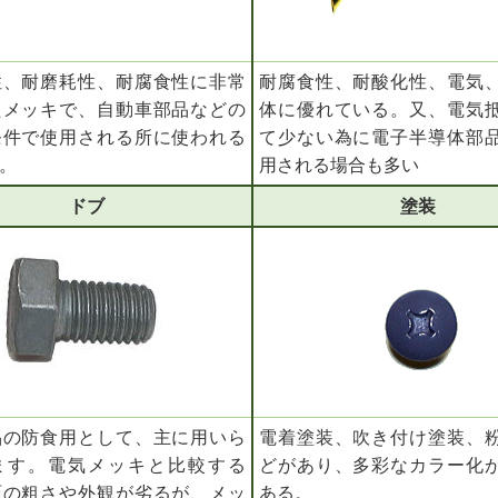
性、耐磨耗性、耐腐食性に非常
耐腐食性、耐酸化性、電気
たメッキで、自動車部品などの
体に優れている。又、電気
条件で使用される所に使われる
て少ない為に電子半導体部
。
用される場合も多い
ドブ
塗装
品の防食用として、主に用いら
電着塗装、吹き付け塗装、
ます。電気メッキと比較する
どがあり、多彩なカラー化
面の粗さや外観が劣るが、メッ
ある。