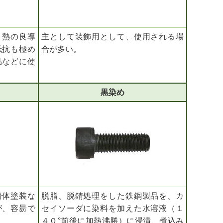
、熱の良導
主として装飾用として、使用される場
抵抗も極め
合が多い。
品などに使
黒染め
粉体塗装な
脱脂、脱錆処理をした鉄鋼製品を、カ
が、容昜で
セイソーダに染料を加えた水溶液（１
４０°前後に加熱沸勝）に浸漬、煮込み