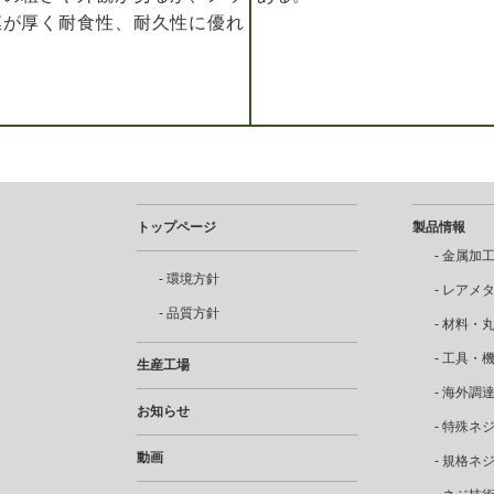
膜が厚く耐食性、耐久性に優れ
トップページ
製品情報
金属加
環境方針
レアメ
品質方針
材料・
工具・
生産工場
海外調
お知らせ
特殊ネ
動画
規格ネ